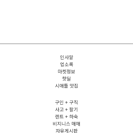
인사말
업소록
마켓정보
핫딜
시애틀 맛집
구인 + 구직
사고 + 팔기
렌트 + 하숙
비지니스 매매
자유게시판