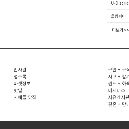
U-Distric
올림피아
더보기 >
인사말
구인 + 구
업소록
사고 + 팔
마켓정보
렌트 + 하
핫딜
비지니스 
시애틀 맛집
자유게시
결혼 + 만