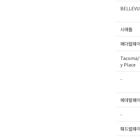
BELLEVU
시애틀
페더럴웨
Tacoma/U
y Place
-
페데랄왜
-
훼드럴웨