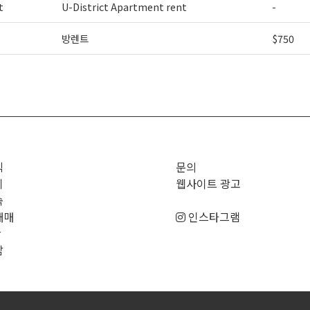
t
U-District Apartment rent
-
방렌트
$750
>
직
문의
기
웹사이트 광고
숙
매매
인스타그램
판
남