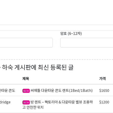
암호 (6~12자)
+ 하숙
게시판에 최신 등록된 글
제목
가격
운타운 콘도
씨애틀 다운타운 콘도 렌트(1Bed/1Bath)
$1650
NEW
ridge
방 렌트 – 팩토리아 & 다운타운 벨뷰 조용하
$1200
NEW
고 안전한 위치