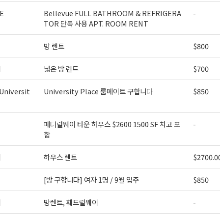
E
Bellevue FULL BATHROOM & REFRIGERA
-
TOR 단독 사용 APT. ROOM RENT
방 렌트
$800
이
넓은 방 렌트
$700
niversit
University Place 룸메이트 구합니다
$850
페더럴웨이 타운 하우스 $2600 1500 SF 차고 포
-
함
이
하우스 렌트
$2700.0
[방 구합니다] 여자 1명 / 9월 입주
$850
이
방렌트, 훼드럴웨이
-