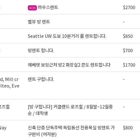
이
하우스렌트
$2700
NEW
벨뷰 방 렌트
-
Seattle UW 도보 10분거리 룸 렌트합니다.
$850
이
방렌트 합니다.
$700
에베렛 보잉근처 방2 화장실2 콘도 렌트합니다
$1700
, Mill cr
렌트 구합니다.
-
lteo, Eve
로즈힐
[방 구합니다] 커클랜드 로즈힐 / 8월말~12월중
-
순 / 대학생
Way
신축 단층 단독주택 독립동선 전용욕실 방렌트 가
$800
구완비 (여자분)