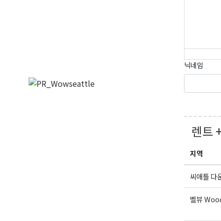
닉네임
렌트 
지역
씨애틀 다
벨뷰 Wood