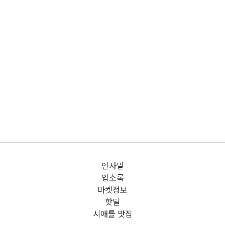
인사말
업소록
마켓정보
핫딜
시애틀 맛집