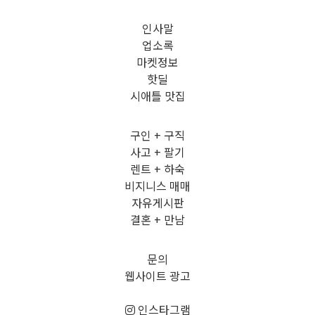
인사말
업소록
마켓정보
핫딜
시애틀 맛집
구인 + 구직
사고 + 팔기
렌트 + 하숙
비지니스 매매
자유게시판
결혼 + 만남
문의
웹사이트 광고
인스타그램