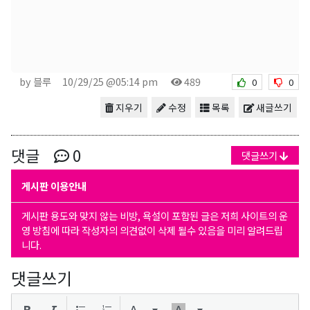
by 블루
10/29/25 @05:14 pm
489
0
0
지우기
수정
목록
새글쓰기
댓글
0
댓글쓰기
게시판 이용안내
게시판 용도와 맞지 않는 비방, 욕설이 포함된 글은 저희 사이트의 운
영 방침에 따라 작성자의 의견없이 삭제 될수 있음을 미리 알려드립
니다.
댓글쓰기