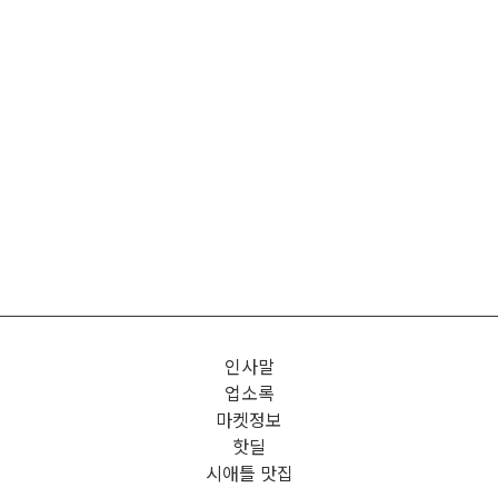
인사말
업소록
마켓정보
핫딜
시애틀 맛집