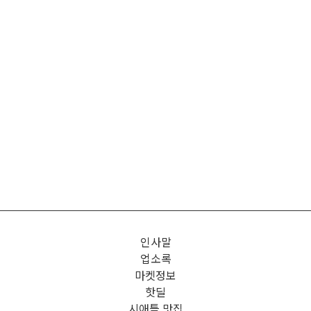
인사말
업소록
마켓정보
핫딜
시애틀 맛집