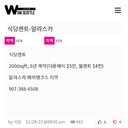
식당렌트-알라스카
지역
n/a
가격
n/a
식당렌트
2000sqft, 5년 계약(다운페이 $5만, 월렌트 $4천)
알라스카 페어뱅크스 지역
907-388-6508
by 식당
11/29/23 @09:05 pm
483
0
0