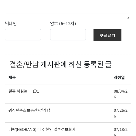
닉네임
암호 (6~12자)
댓글달기
결혼/만남
게시판에 최신 등록된 글
제목
작성일
결혼 하실분
1
08/04/2
6
워싱턴주초보등산/걷기방
07/26/2
6
너랑(NEORANG) 미국 한인 결혼정보회사
07/18/2
6