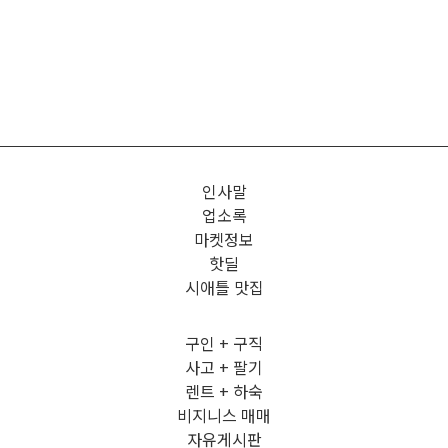
인사말
업소록
마켓정보
핫딜
시애틀 맛집
구인 + 구직
사고 + 팔기
렌트 + 하숙
비지니스 매매
자유게시판