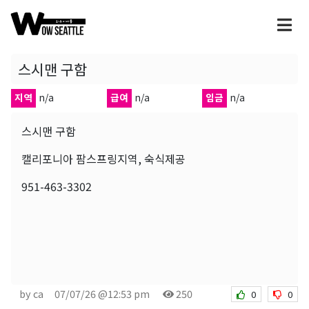
스시맨 구함
지역
n/a
급여
n/a
임금
n/a
스시맨 구함
캘리포니아 팜스프링지역, 숙식제공
951-463-3302
by ca
07/07/26 @12:53 pm
250
0
0