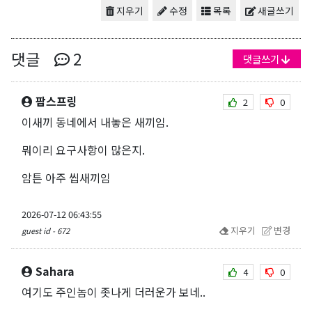
지우기
수정
목록
새글쓰기
댓글
2
댓글쓰기
팜스프링
2
0
이새끼 동네에서 내놓은 새끼임.
뭐이리 요구사항이 많은지.
암튼 아주 씹새끼임
2026-07-12 06:43:55
지우기
변경
guest id - 672
Sahara
4
0
여기도 주인놈이 좃나게 더러운가 보네..