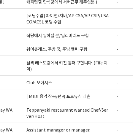
ll
캐피탈힐 한식당에서 서버근무 해주실분:)
-
[코딩수업] 파이썬/자바/AP CSA/AP CSP/USA
-
CO/ACSL 코딩 수업
식당에서 일하실 분/딜리버리도 구함
-
웨이츄레스, 주방 쿡, 주방 헬퍼 구함
-
델리 레스토랑에서 키친 헬퍼 구합니다. (Fife 지
-
역)
Club 오아시스
-
| MIDI 음악 작곡/편곡 프로듀싱 레슨
-
way WA
Teppanyaki restaurant wanted Chef/Ser
-
ver/Host
way WA
Assistant manager or manager.
-