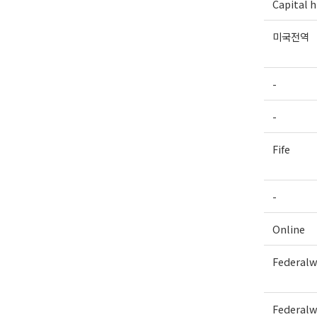
Capital hi
미국전역
-
-
Fife
-
Online
Federal
Federal