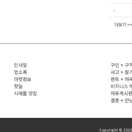
-
더보기 >
인사말
구인 + 구
업소록
사고 + 팔
마켓정보
렌트 + 하
핫딜
비지니스 
시애틀 맛집
자유게시
결혼 + 만
Copyright © 2026 