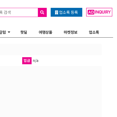
록 검색
업소록 등록
칼럼
핫딜
여행상품
마켓정보
업소록
임금
n/a