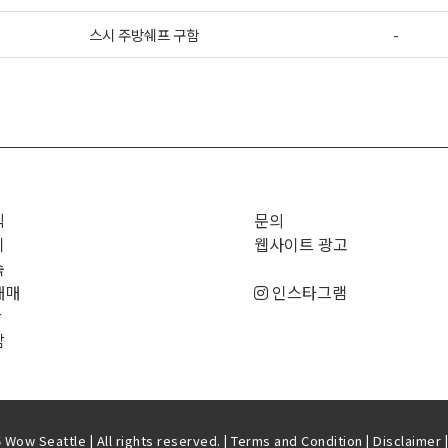
스시 주방쉐프 구함
-
>
직
문의
기
웹사이트 광고
숙
매매
인스타그램
판
남
Wow Seattle | All rights reserved. |
Terms and Condition
|
Disclaimer