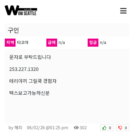
구인
지역
타코마
급여
n/a
임금
n/a
문자로 부탁드립니다
253.227.1320
테리야끼 그릴쿡 경험자
텍스보고가능하신분
by 해피
06/02/26 @01:25 pm
302
0
0