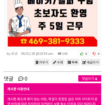
by 도넛
06/01/26 @10:54 am
246
0
0
지우기
수정
목록
새글쓰기
댓글
0
댓글쓰기
게시판 이용안내
게시판 용도와 맞지 않는 비방, 욕설이 포함된 글은 저희 사이트의 운
영 방침에 따라 작성자의 의견없이 삭제 될수 있음을 미리 알려드립