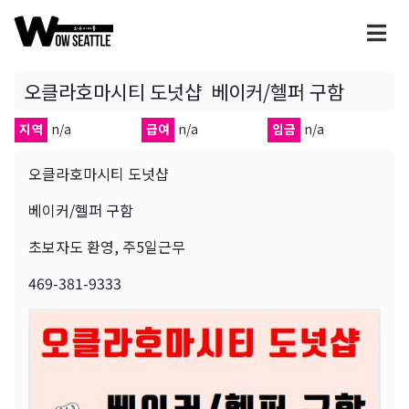
오클라호마시티 도넛샵 베이커/헬퍼 구함
지역
n/a
급여
n/a
임금
n/a
오클라호마시티 도넛샵
베이커/헬퍼 구함
초보자도 환영, 주5일근무
469-381-9333