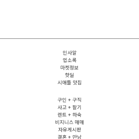
인사말
업소록
마켓정보
핫딜
시애틀 맛집
구인 + 구직
사고 + 팔기
렌트 + 하숙
비지니스 매매
자유게시판
결혼 + 만남