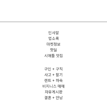
인사말
업소록
마켓정보
핫딜
시애틀 맛집
구인 + 구직
사고 + 팔기
렌트 + 하숙
비지니스 매매
자유게시판
결혼 + 만남