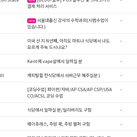
NEW
결제 처리 서비스
서울대출신 강사의 수학과외(시범수업이
-
NEW
있습니다.)
미국 산 지 N년째, 아직도 마트나 식당에서 나도
-
모르게 주눅 드시나요?
Kent에 vape샆에서 일하실 분
-
ll
캐피탈힐 한식당에서 서버근무 해주실분:)
-
[코딩수업] 파이썬/자바/AP CSA/AP CSP/USA
-
CO/ACSL 코딩 수업
식당에서 일하실 분/딜리버리도 구함
-
웨이츄레스, 주방 쿡, 주방 헬퍼 구함
-