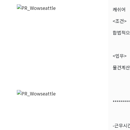
캐쉬어
<조건>
합법적으
<업무>
물건계산 
********
-근무시간