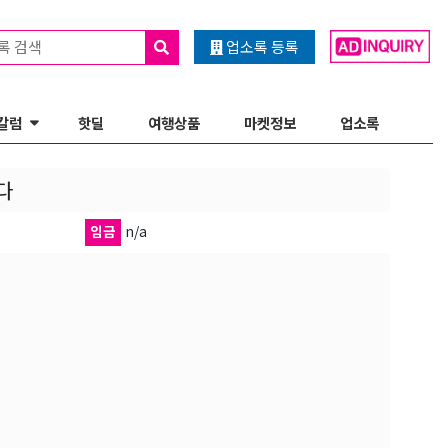
록 검색
업소록 등록
칼럼
핫딜
여행상품
마켓정보
업소록
다
임금
n/a