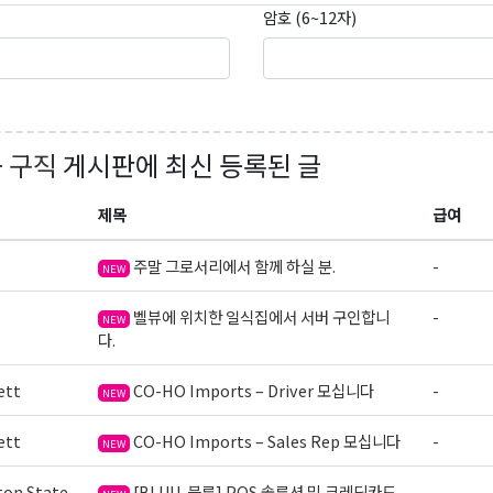
암호 (6~12자)
+ 구직
게시판에 최신 등록된 글
제목
급여
주말 그로서리에서 함께 하실 분.
-
NEW
벨뷰에 위치한 일식집에서 서버 구인합니
-
NEW
다.
ett
CO-HO Imports – Driver 모십니다
-
NEW
ett
CO-HO Imports – Sales Rep 모십니다
-
NEW
on State
[BLUU-블루] POS 솔루션 및 크레딧카드
-