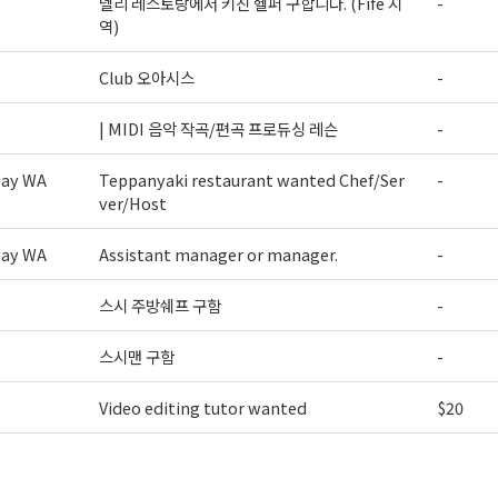
델리 레스토랑에서 키친 헬퍼 구합니다. (Fife 지
-
역)
Club 오아시스
-
| MIDI 음악 작곡/편곡 프로듀싱 레슨
-
way WA
Teppanyaki restaurant wanted Chef/Ser
-
ver/Host
way WA
Assistant manager or manager.
-
스시 주방쉐프 구함
-
스시맨 구함
-
Video editing tutor wanted
$20
>