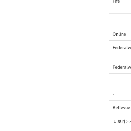
Fife
-
Online
Federal
Federal
-
-
Bellevue
더보기 >