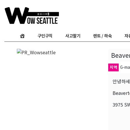
구인구직
사고팔기
렌트 / 하숙
자
Beav
지역
G-ma
안녕하세
Beave
3975 SW