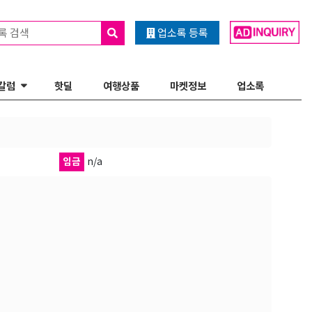
록 검색
업소록 등록
칼럼
핫딜
여행상품
마켓정보
업소록
임금
n/a