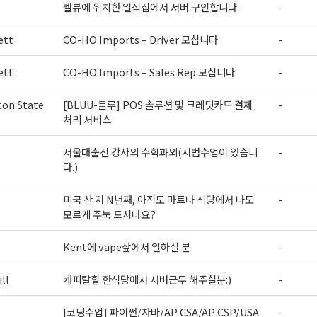
벨뷰에 위치한 일식집에서 서버 구인합니다.
-
ett
CO-HO Imports – Driver 모십니다
-
ett
CO-HO Imports – Sales Rep 모십니다
-
on State
[BLUU-블루] POS 솔루션 및 크레딧카드 결제
-
처리 서비스
서울대출신 강사의 수학과외(시범수업이 있습니
-
다.)
미국 산 지 N년째, 아직도 마트나 식당에서 나도
-
모르게 주눅 드시나요?
Kent에 vape샆에서 일하실 분
-
ll
캐피탈힐 한식당에서 서버근무 해주실분:)
-
[코딩수업] 파이썬/자바/AP CSA/AP CSP/USA
-