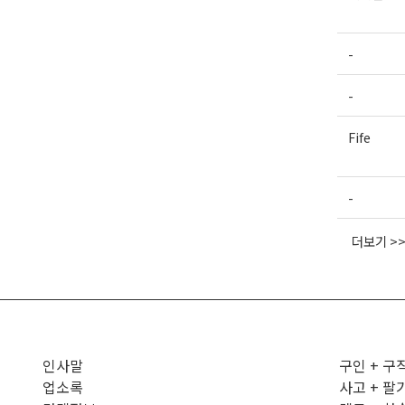
-
-
Fife
-
더보기 >
인사말
구인 + 구
업소록
사고 + 팔