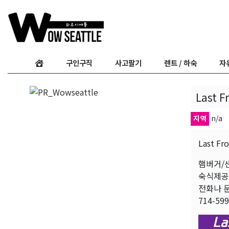
구인구직
사고팔기
렌트 / 하숙
자
Last 
지역
n/a
Last 
햄버거/샌
숙식제공(
전화나 
714-599