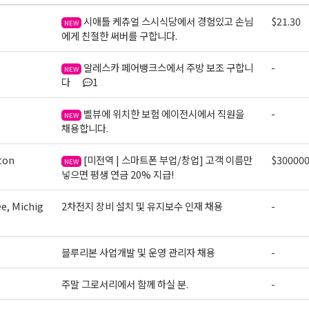
시애틀 케츄얼 스시식당에서 경험있고 손님
$21.30
NEW
에게 친절한 써버를 구합니다.
알레스카 페어뱅크스에서 주방 보조 구합니
-
NEW
다
1
벨뷰에 위치한 보험 에이전시에서 직원을
-
NEW
채용합니다.
ton
[미전역 | 스마트폰 부업/창업] 고객 이름만
$30000
NEW
넣으면 평생 연금 20% 지급!
e, Michig
2차전지 장비 설치 및 유지보수 인재 채용
-
블루리본 사업개발 및 운영 관리자 채용
-
주말 그로서리에서 함께 하실 분.
-