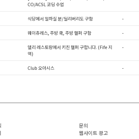
CO/ACSL 코딩 수업
식당에서 일하실 분/딜리버리도 구함
-
웨이츄레스, 주방 쿡, 주방 헬퍼 구함
-
델리 레스토랑에서 키친 헬퍼 구합니다. (Fife 지
-
역)
Club 오아시스
-
>
직
문의
기
웹사이트 광고