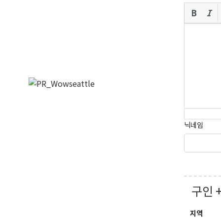
닉네임
구인 
지역