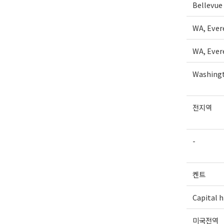
Bellevue
WA, Ever
WA, Ever
Washingt
전지역
-
켄트
Capital hi
미국전역