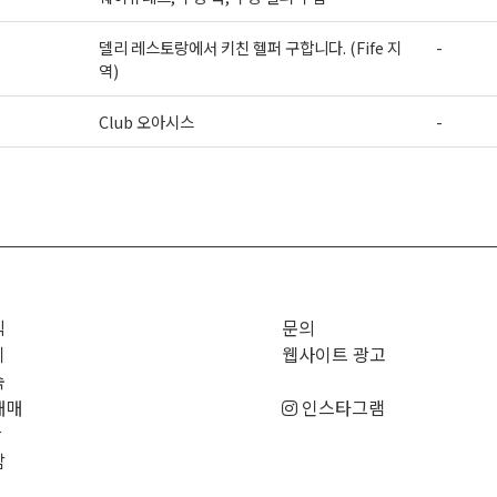
델리 레스토랑에서 키친 헬퍼 구합니다. (Fife 지
-
역)
Club 오아시스
-
>
직
문의
기
웹사이트 광고
숙
매매
인스타그램
판
남