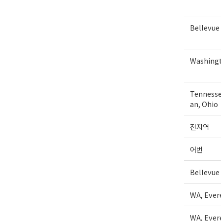
Bellevue
Washing
Tennesse
an, Ohio
전지역
어번
Bellevue
WA, Ever
WA, Ever