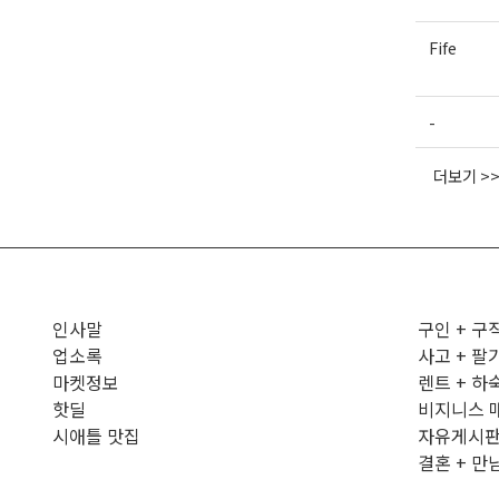
Fife
-
더보기 >
인사말
구인 + 구
업소록
사고 + 팔
마켓정보
렌트 + 하
핫딜
비지니스 
시애틀 맛집
자유게시
결혼 + 만