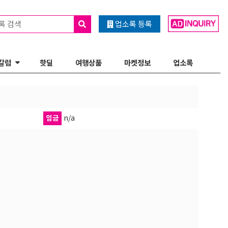
록 검색
업소록 등록
칼럼
핫딜
여행상품
마켓정보
업소록
임금
n/a