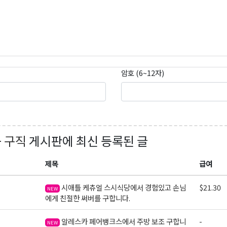
암호 (6~12자)
+ 구직
게시판에 최신 등록된 글
제목
급여
시애틀 케츄얼 스시식당에서 경험있고 손님
$21.30
NEW
에게 친절한 써버를 구합니다.
알레스카 페어뱅크스에서 주방 보조 구합니
-
NEW