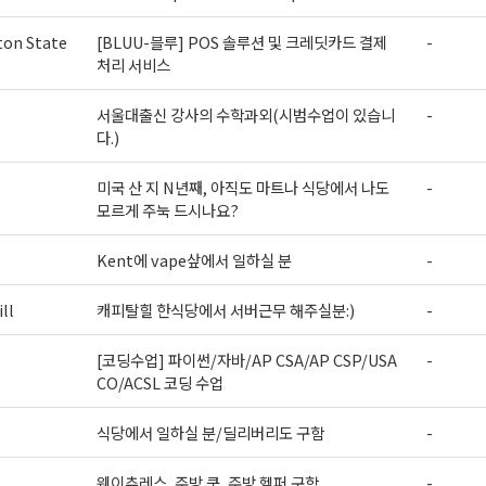
on State
[BLUU-블루] POS 솔루션 및 크레딧카드 결제
-
처리 서비스
서울대출신 강사의 수학과외(시범수업이 있습니
-
다.)
미국 산 지 N년째, 아직도 마트나 식당에서 나도
-
모르게 주눅 드시나요?
Kent에 vape샆에서 일하실 분
-
ll
캐피탈힐 한식당에서 서버근무 해주실분:)
-
[코딩수업] 파이썬/자바/AP CSA/AP CSP/USA
-
CO/ACSL 코딩 수업
식당에서 일하실 분/딜리버리도 구함
-
웨이츄레스, 주방 쿡, 주방 헬퍼 구함
-