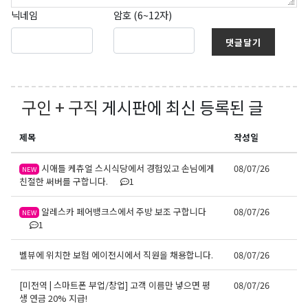
닉네임
암호 (6~12자)
댓글달기
구인 + 구직
게시판에 최신 등록된 글
제목
작성일
시애틀 케츄얼 스시식당에서 경험있고 손님에게
08/07/26
NEW
친절한 써버를 구합니다.
1
알레스카 페어뱅크스에서 주방 보조 구합니다
08/07/26
NEW
1
벨뷰에 위치한 보험 에이전시에서 직원을 채용합니다.
08/07/26
[미전역 | 스마트폰 부업/창업] 고객 이름만 넣으면 평
08/07/26
생 연금 20% 지급!