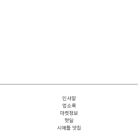
인사말
업소록
마켓정보
핫딜
시애틀 맛집