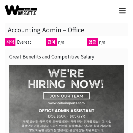
Accounting Admin – Office
지역
Everett
급여
n/a
임금
n/a
Great Benefits and Competitive Salary