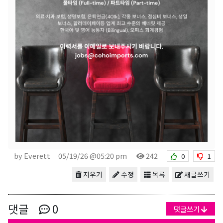
by Everett
05/19/26 @05:20 pm
242
0
1
지우기
수정
목록
새글쓰기
댓글
0
댓글쓰기