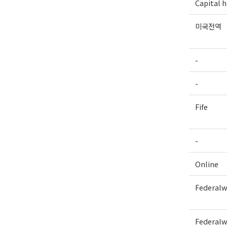
Capital hi
미국전역
-
-
Fife
-
Online
Federal
Federal