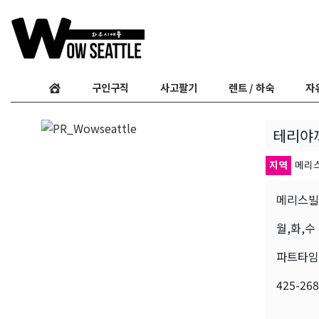
구인구직
사고팔기
렌트 / 하숙
자
테리야
지역
메리
메리스빌
월,화,수
파트타임
425-268