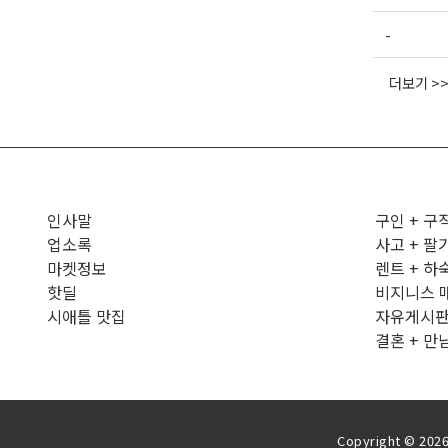
-
더보기 >
인사말
구인 + 구
업소록
사고 + 팔
마켓정보
렌트 + 하
핫딜
비지니스 
시애틀 맛집
자유게시
결혼 + 만
Copyright © 2026 