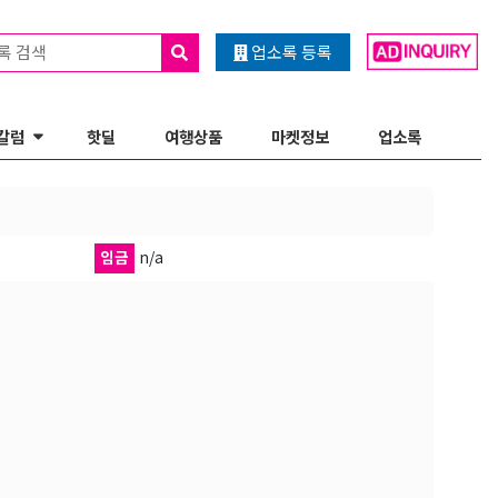
록 검색
업소록 등록
칼럼
핫딜
여행상품
마켓정보
업소록
임금
n/a