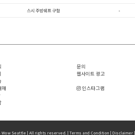
스시 주방쉐프 구함
-
>
직
문의
기
웹사이트 광고
숙
매매
인스타그램
판
남
Wow Seattle | All rights reserved. |
Terms and Condition
|
Disclaimer