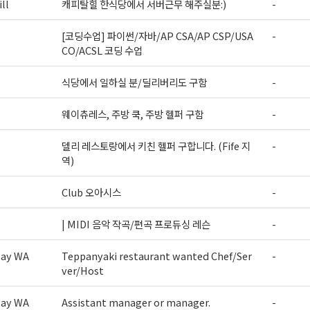
ll
캐피탈힐 한식당에서 서버근무 해주실분:)
-
[코딩수업] 파이썬/자바/AP CSA/AP CSP/USA
-
CO/ACSL 코딩 수업
식당에서 일하실 분/딜리버리도 구함
-
웨이츄레스, 주방 쿡, 주방 헬퍼 구함
-
델리 레스토랑에서 키친 헬퍼 구합니다. (Fife 지
-
역)
Club 오아시스
-
| MIDI 음악 작곡/편곡 프로듀싱 레슨
-
way WA
Teppanyaki restaurant wanted Chef/Ser
-
ver/Host
way WA
Assistant manager or manager.
-