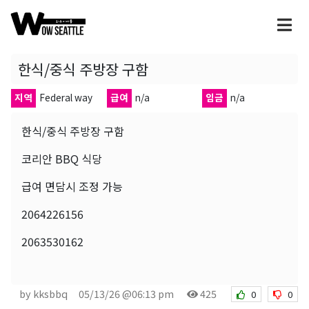
한식/중식 주방장 구함
지역
Federal way
급여
n/a
임금
n/a
한식/중식 주방장 구함
코리안 BBQ 식당
급여 면담시 조정 가능
2064226156
2063530162
by kksbbq
05/13/26 @06:13 pm
425
0
0