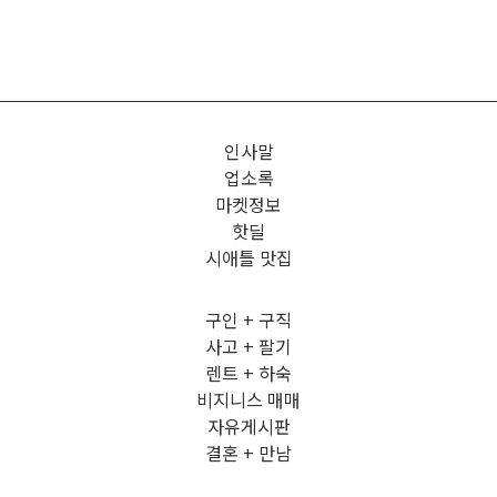
인사말
업소록
마켓정보
핫딜
시애틀 맛집
구인 + 구직
사고 + 팔기
렌트 + 하숙
비지니스 매매
자유게시판
결혼 + 만남