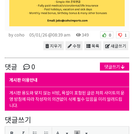
by coho
05/01/26 @08:39 am
349
0
1
지우기
수정
목록
새글쓰기
댓글
0
댓글쓰기
게시판 이용안내
게시판 용도와 맞지 않는 비방, 욕설이 포함된 글은 저희 사이트의 운
영 방침에 따라 작성자의 의견없이 삭제 될수 있음을 미리 알려드립
니다.
댓글쓰기