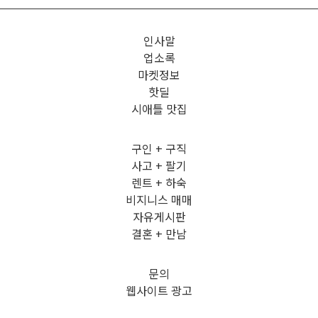
인사말
업소록
마켓정보
핫딜
시애틀 맛집
구인 + 구직
사고 + 팔기
렌트 + 하숙
비지니스 매매
자유게시판
결혼 + 만남
문의
웹사이트 광고