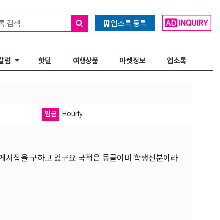
록 검색
업소록 등록
칼럼
핫딜
여행상품
마켓정보
업소록
임금
Hourly
 케셔잡을 구하고 있구요 국적은 몽골이며 학생신분이라