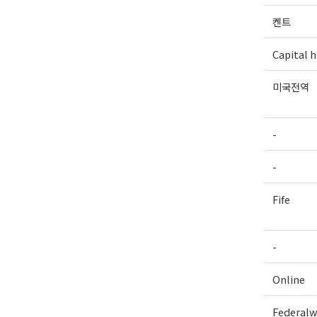
켄트
Capital hi
미국전역
-
-
Fife
-
Online
Federal