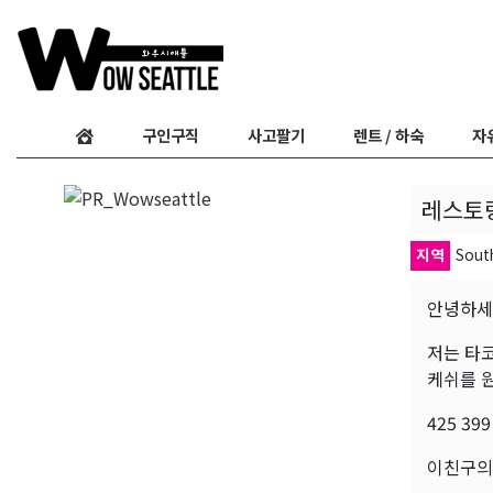
구인구직
사고팔기
렌트 / 하숙
자
레스토
지역
Sout
안녕하
저는 타
케쉬를 
425 399
이친구의 