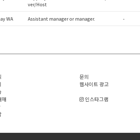
ver/Host
way WA
Assistant manager or manager.
-
>
직
문의
기
웹사이트 광고
숙
매매
인스타그램
판
남