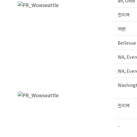
an, Ohio
전지역
어번
Bellevue
WA, Ever
WA, Ever
Washingt
전지역
-