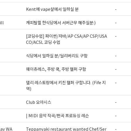
Kent에 vape샆에서 일하실 분
-
ll
캐피탈힐 한식당에서 서버근무 해주실분:)
-
[코딩수업] 파이썬/자바/AP CSA/AP CSP/USA
-
CO/ACSL 코딩 수업
식당에서 일하실 분/딜리버리도 구함
-
웨이츄레스, 주방 쿡, 주방 헬퍼 구함
-
델리 레스토랑에서 키친 헬퍼 구합니다. (Fife 지
-
역)
Club 오아시스
-
| MIDI 음악 작곡/편곡 프로듀싱 레슨
-
way WA
Teppanyaki restaurant wanted Chef/Ser
-