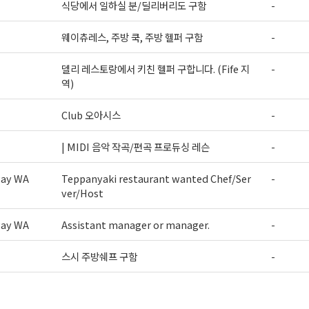
식당에서 일하실 분/딜리버리도 구함
-
웨이츄레스, 주방 쿡, 주방 헬퍼 구함
-
델리 레스토랑에서 키친 헬퍼 구합니다. (Fife 지
-
역)
Club 오아시스
-
| MIDI 음악 작곡/편곡 프로듀싱 레슨
-
way WA
Teppanyaki restaurant wanted Chef/Ser
-
ver/Host
way WA
Assistant manager or manager.
-
스시 주방쉐프 구함
-
>