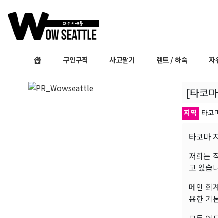
구인구직
사고팔기
렌트 / 하숙
자
[타코마
지역
타코
타코마 
저희는 
고 있습니
메인 회계
용한 기