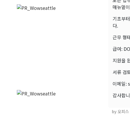
모든 업
매뉴얼이
기초부터
다.
근무 형태:
급여: D
지원을 
서류 검
이메일: s
감사합니
by 오피스