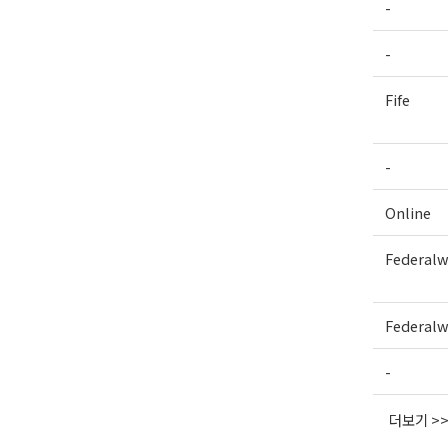
-
-
Fife
-
Online
Federal
Federal
-
더보기 >