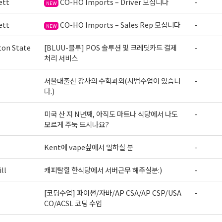
ett
CO-HO Imports – Driver 모십니다
-
NEW
ett
CO-HO Imports – Sales Rep 모십니다
-
NEW
on State
[BLUU-블루] POS 솔루션 및 크레딧카드 결제
-
처리 서비스
서울대출신 강사의 수학과외(시범수업이 있습니
-
다.)
미국 산 지 N년째, 아직도 마트나 식당에서 나도
-
모르게 주눅 드시나요?
Kent에 vape샆에서 일하실 분
-
ll
캐피탈힐 한식당에서 서버근무 해주실분:)
-
[코딩수업] 파이썬/자바/AP CSA/AP CSP/USA
-
CO/ACSL 코딩 수업