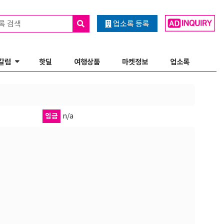
록 검색
업소록 등록
칼럼
핫딜
여행상품
마켓정보
업소록
임금
n/a