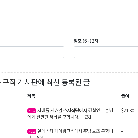
암호 (6~12자)
+ 구직
게시판에 최신 등록된 글
제목
급여
시애틀 케츄얼 스시식당에서 경험있고 손님
$21.30
NEW
에게 친절한 써버를 구합니다.
1
알레스카 페어뱅크스에서 주방 보조 구합니
-
NEW
다
1