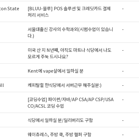
on State
[BLUU-블루] POS 솔루션 및 크레딧카드 결제
-
처리 서비스
서울대출신 강사의 수학과외(시범수업이 있습니
-
다.)
미국 산 지 N년째, 아직도 마트나 식당에서 나도
-
모르게 주눅 드시나요?
Kent에 vape샆에서 일하실 분
-
ll
캐피탈힐 한식당에서 서버근무 해주실분:)
-
[코딩수업] 파이썬/자바/AP CSA/AP CSP/USA
-
CO/ACSL 코딩 수업
식당에서 일하실 분/딜리버리도 구함
-
웨이츄레스, 주방 쿡, 주방 헬퍼 구함
-