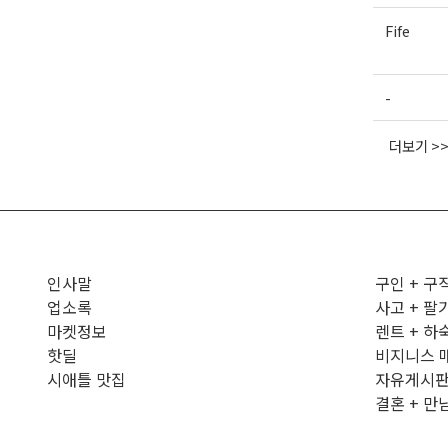
Fife
-
더보기 >
인사말
구인 + 구
업소록
사고 + 팔
마켓정보
렌트 + 하
핫딜
비지니스 
시애틀 맛집
자유게시
결혼 + 만