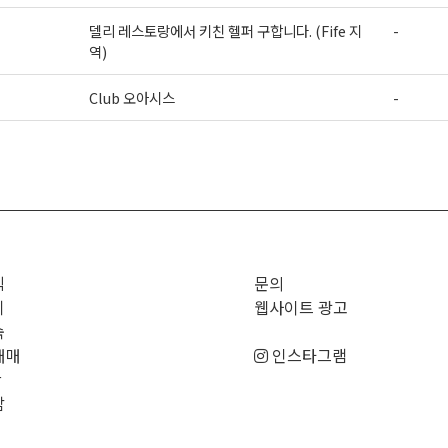
델리 레스토랑에서 키친 헬퍼 구합니다. (Fife 지
-
역)
Club 오아시스
-
>
직
문의
기
웹사이트 광고
숙
매매
인스타그램
판
남