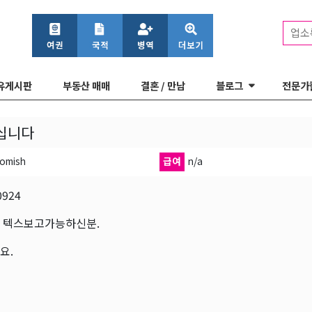
업소
유게시판
부동산 매매
결혼 / 만남
블로그
전문가
십니다
omish
급여
n/a
0924
 텍스보고가능하신분.
요.