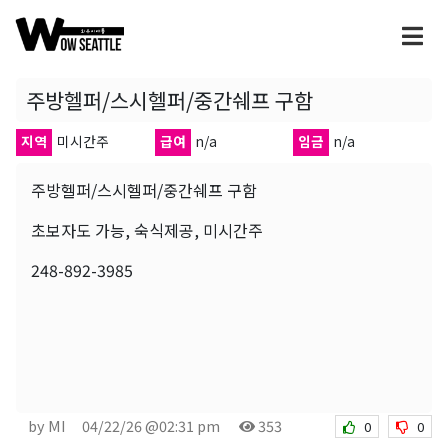
주방헬퍼/스시헬퍼/중간쉐프 구함
지역
미시간주
급여
n/a
임금
n/a
주방헬퍼/스시헬퍼/중간쉐프 구함
초보자도 가능, 숙식제공, 미시간주
248-892-3985
by MI
04/22/26 @02:31 pm
353
0
0