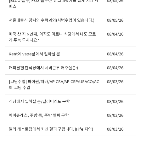
[BLUU-블루] POS 솔루션 및 크레딧카드 결제 처리 서
08/05/26
비스
서울대출신 강사의 수학과외(시범수업이 있습니다.)
08/05/26
미국 산 지 N년째, 아직도 마트나 식당에서 나도 모르
08/04/26
게 주눅 드시나요?
Kent에 vape샆에서 일하실 분
08/04/26
캐피탈힐 한식당에서 서버근무 해주실분:)
08/04/26
[코딩수업] 파이썬/자바/AP CSA/AP CSP/USACO/AC
08/03/26
SL 코딩 수업
식당에서 일하실 분/딜리버리도 구함
08/03/26
웨이츄레스, 주방 쿡, 주방 헬퍼 구함
08/03/26
델리 레스토랑에서 키친 헬퍼 구합니다. (Fife 지역)
08/03/26