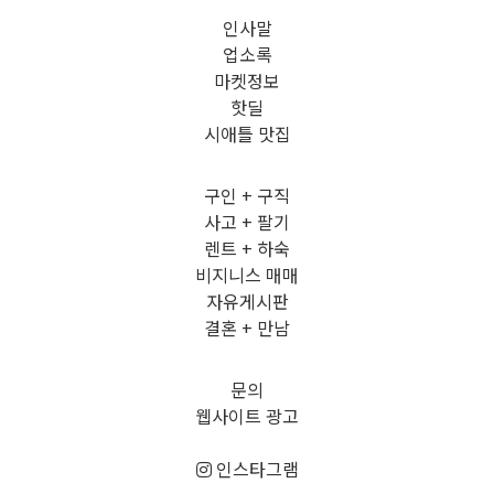
인사말
업소록
마켓정보
핫딜
시애틀 맛집
구인 + 구직
사고 + 팔기
렌트 + 하숙
비지니스 매매
자유게시판
결혼 + 만남
문의
웹사이트 광고
인스타그램