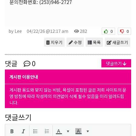
문의전화번호: (253)946-2727
by Lee
04/22/26 @12:17 am
282
0
0
지우기
수정
목록
새글쓰기
댓글
0
댓글쓰기
게시판 이용안내
게시판 용도와 맞지 않는 비방, 욕설이 포함된 글은 저희 사이트의 운
영 방침에 따라 작성자의 의견없이 삭제 될수 있음을 미리 알려드립
니다.
댓글쓰기