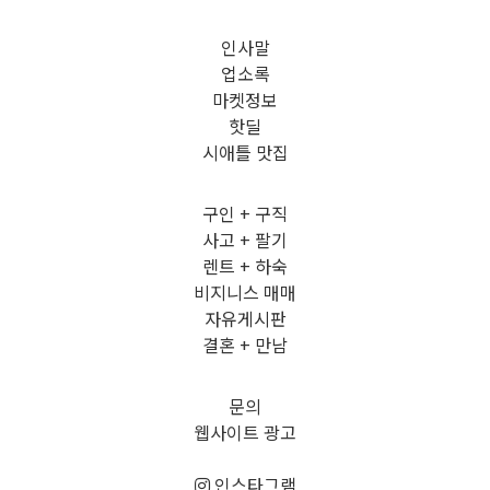
인사말
업소록
마켓정보
핫딜
시애틀 맛집
구인 + 구직
사고 + 팔기
렌트 + 하숙
비지니스 매매
자유게시판
결혼 + 만남
문의
웹사이트 광고
인스타그램