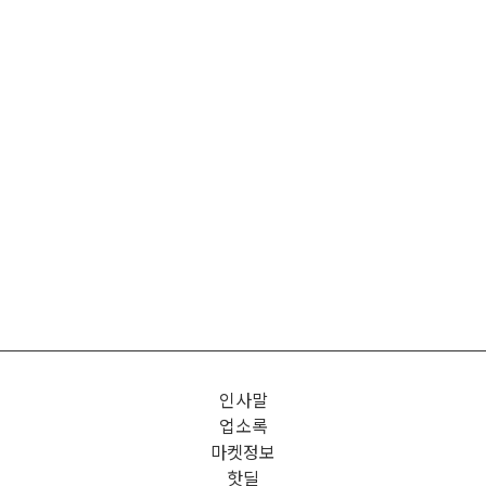
인사말
업소록
마켓정보
핫딜