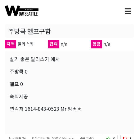
주방쿡 헬프구함
지역
알라스카
급여
n/a
임금
n/a
살기 좋은 알라스카 에서
주방쿡 0
헬프 0
숙식제공
연락처 1614-843-0523 Mr 임ㅊㅊ
by 초밥왕
04/19/26 @07:55 am
240
0
1