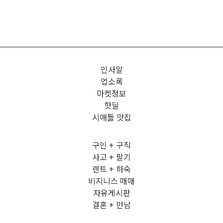
인사말
업소록
마켓정보
핫딜
시애틀 맛집
구인 + 구직
사고 + 팔기
렌트 + 하숙
비지니스 매매
자유게시판
결혼 + 만남