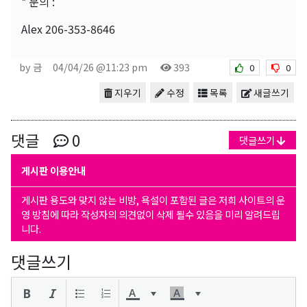
* 문의 :
Alex 206-353-8646
by 금
04/04/26 @11:23 pm
393
0
0
지우기
수정
목록
새글쓰기
댓글
0
댓글쓰기
게시판 이용안내
게시판 용도와 맞지 않는 비방, 욕설이 포함된 글은 저희 사이트의 운
영 방침에 따라 작성자의 의견없이 삭제 될수 있음을 미리 알려드립
니다.
댓글쓰기