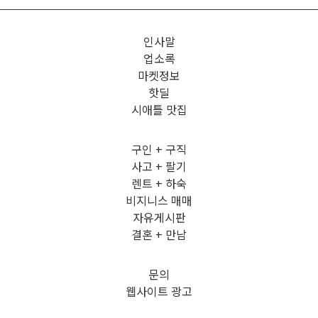
인사말
업소록
마켓정보
핫딜
시애틀 맛집
구인 + 구직
사고 + 팔기
렌트 + 하숙
비지니스 매매
자유게시판
결혼 + 만남
문의
웹사이트 광고