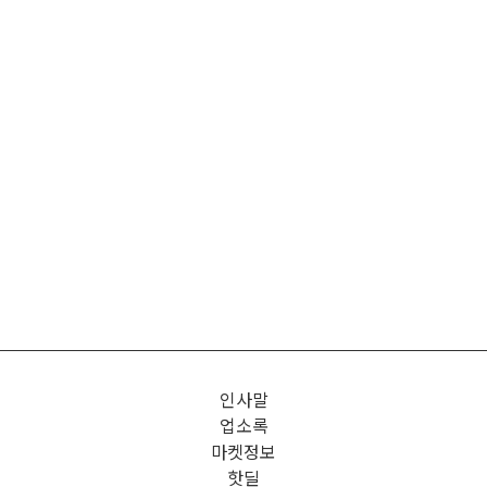
인사말
업소록
마켓정보
핫딜