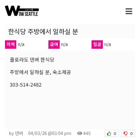
한식당 주방에서 일하실 분
지역
n/a
급여
n/a
임금
n/a
콜로라도 덴버 한식당
주방에서 일하실 분, 숙소제공
303-514-2482
by 덴버
04/03/26 @01:04 pm
445
0
0