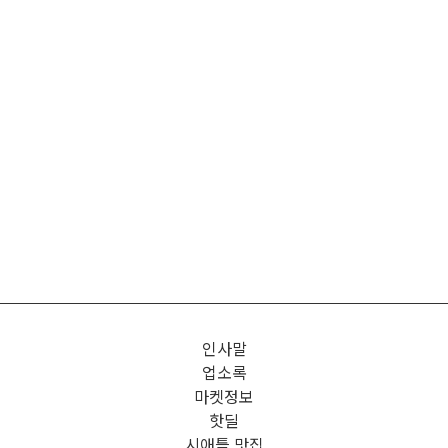
인사말
업소록
마켓정보
핫딜
시애틀 맛집