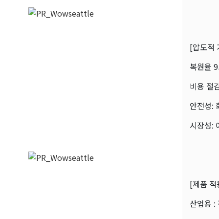
[압도적 
복원율 9
비용 절감
안전성: 
시장성: 
[제품 적
산업용 