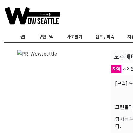
구인구직
사고팔기
렌트 / 하숙
자
노후배터
지역
시애
[모집] 
그린볼타
당사는 독
다.