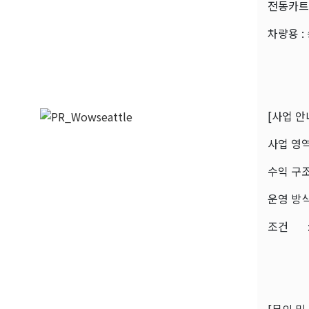
전동카트
차량용 :
[사업 안
사업 영역
수익 구조
운영 방식
조건 :초