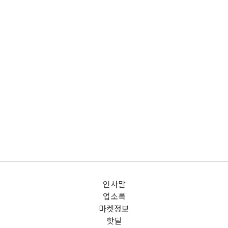
인사말
업소록
마켓정보
핫딜