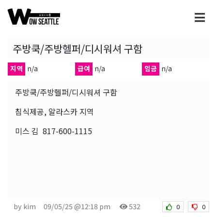
주방쿡/주방헬퍼/디시워셔 구함
지역
n/a
급여
n/a
임금
n/a
주방쿡/주방헬퍼/디시워셔 구함
침식제공, 알라스카 지역
미스 김 817-600-1115
by kim
09/05/25 @12:18 pm
532
0
0