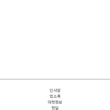
인사말
업소록
마켓정보
핫딜