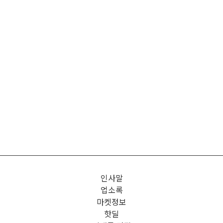
인사말
업소록
마켓정보
핫딜