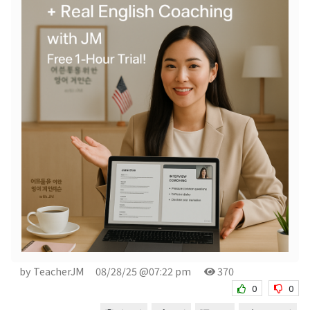
by TeacherJM
08/28/25 @07:22 pm
370
0
0