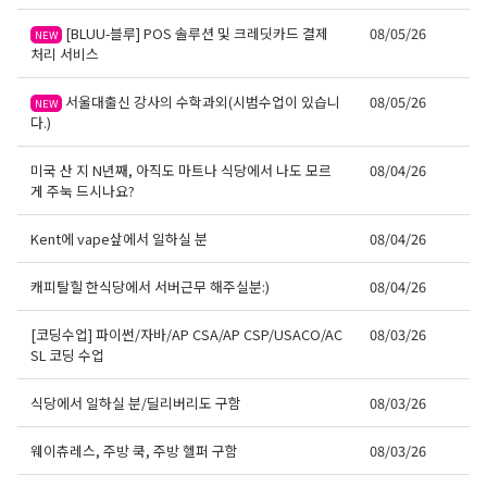
[BLUU-블루] POS 솔루션 및 크레딧카드 결제
08/05/26
NEW
처리 서비스
서울대출신 강사의 수학과외(시범수업이 있습니
08/05/26
NEW
다.)
미국 산 지 N년째, 아직도 마트나 식당에서 나도 모르
08/04/26
게 주눅 드시나요?
Kent에 vape샆에서 일하실 분
08/04/26
캐피탈힐 한식당에서 서버근무 해주실분:)
08/04/26
[코딩수업] 파이썬/자바/AP CSA/AP CSP/USACO/AC
08/03/26
SL 코딩 수업
식당에서 일하실 분/딜리버리도 구함
08/03/26
웨이츄레스, 주방 쿡, 주방 헬퍼 구함
08/03/26