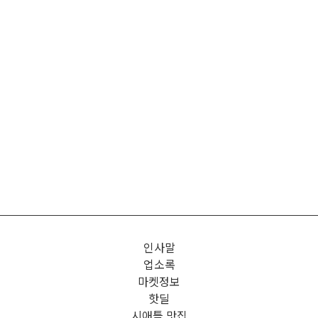
인사말
업소록
마켓정보
핫딜
시애틀 맛집