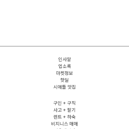
인사말
업소록
마켓정보
핫딜
시애틀 맛집
구인 + 구직
사고 + 팔기
렌트 + 하숙
비지니스 매매