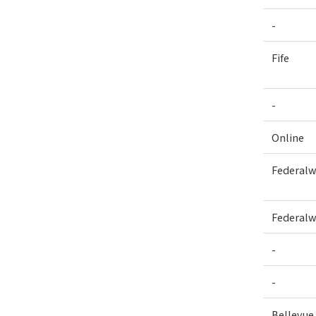
-
Fife
-
Online
Federal
Federal
-
-
Bellevue