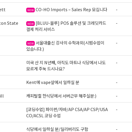
ett
CO-HO Imports – Sales Rep 모십니다
-
NEW
on State
[BLUU-블루] POS 솔루션 및 크레딧카드
-
NEW
결제 처리 서비스
서울대출신 강사의 수학과외(시범수업이
-
NEW
있습니다.)
미국 산 지 N년째, 아직도 마트나 식당에서 나도
-
모르게 주눅 드시나요?
Kent에 vape샆에서 일하실 분
-
ll
캐피탈힐 한식당에서 서버근무 해주실분:)
-
[코딩수업] 파이썬/자바/AP CSA/AP CSP/USA
-
CO/ACSL 코딩 수업
식당에서 일하실 분/딜리버리도 구함
-