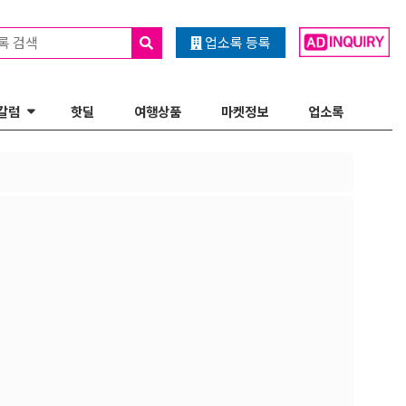
록 검색
업소록 등록
칼럼
핫딜
여행상품
마켓정보
업소록