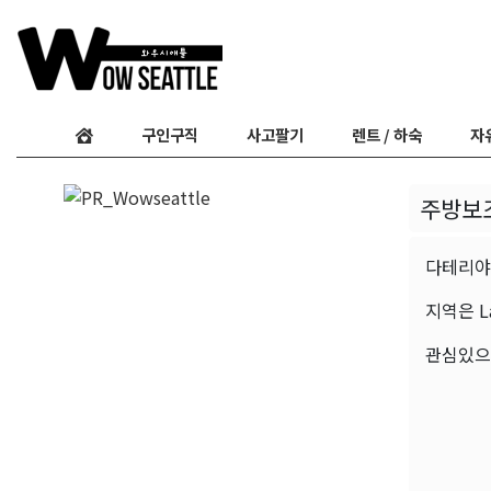
구인구직
사고팔기
렌트 / 하숙
자
주방보
다테리야
지역은 L
관심있으