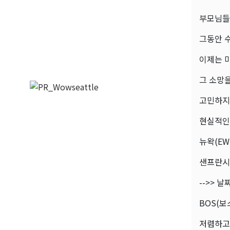
부모님들.
그동안 
이제는 
그 소망
고민하지
현실적인 
뉴왁(EW
샌프란시스
-->> 
BOS(보
저렴하고