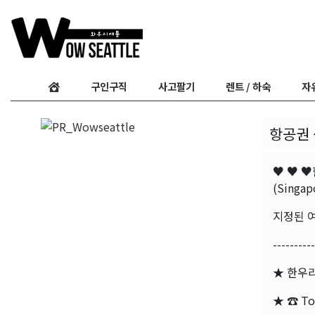
구인구직
사고팔기
렌트 / 하숙
자
항공권 
♥ ♥ ♥한
(Singapo
지정된 여
----------
★ 한우리여
★ ☎ Tol