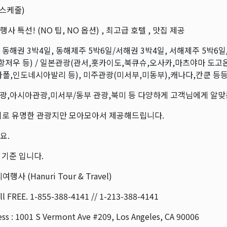
 스케줄)
사 특선! (NO 팁, NO 옵션) , 최고급 호텔 , 맛집 제공
동해권 3박4일, 동해제주 5박6일/서해권 3박4일, 서해제주 5박6일/
항저우 등) / 일본관광(관서,홋카이도,북큐슈,오사카,마츠야마 도고온
가폴,인도네시아발리 등), 미주관광(미서부,미동부),캐나다,칸쿤 등
관광,아시아관광,미서부/동부 관광,북미 등 다양하게 고객님에게 알맞
기로 유명한 관광지만 모아모아서 제공해드립니다.
요.
 기준 입니다.
행사 (Hanuri Tour & Travel)
l FREE. 1-855-388-4141 // 1-213-388-4141
ss : 1001 S Vermont Ave #209, Los Angeles, CA 90006