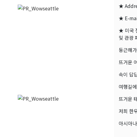
★ Addre
★ E-mai
★ 미국 
및 관광 
둥근해가
뜨거운 여
속이 답
여행길에 
뜨거운 태
저희 한
아시아나/