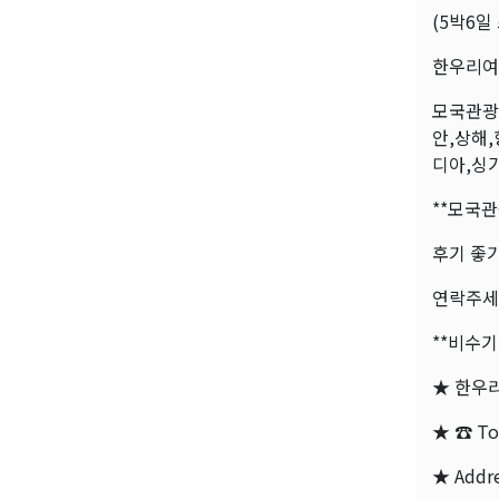
(5박6일
한우리여행
모국관광 
안,상해,
디아,싱
**모국
후기 좋
연락주세
**비수기
★ 한우리여
★ ☎ Tol
★ Addre