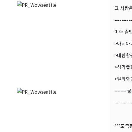
그 사람은
----------
미주 출발!
>아시아나항
>대한항공(
>싱가폴항공
>델타항공(D
==== 
----------
***모국