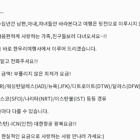
..
수십년간 남편,아내,자녀들만 바라본다고 여행은 뒷전으로 미루시지 않
마음편하게 사랑하는 가족,친구들보러 다녀오셔요~!!
을 바로 한우리여행사에서 이루어 드리겠습니다.
말고 전화주셔요!!
금액! 부풀리지 않은 최저가 요금!
R)/워싱턴덜레스(IAD)/뉴욕(JFK)/디트로이트(DTW)/달라스(DFW)
코(SFO)/나리타(NRT)/이스탄불(IST) 등등 경유
날짜마다 다를 수 있습니다.
스턴)-ICN(인천) 대한항공 왕복요금!!
 현실적인 요금으로 사랑하는 사람 만나러 가세요:)