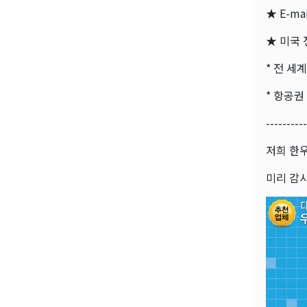
★ E-mai
★ 미국 
* 전 세
* 항공권
----------
저희 한
미리 감