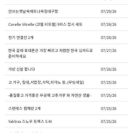
안쓰는옛날옥매트나옥침대구함
07/29/26
Corelle Vitrelle (코렐 비트렐) 9피스 접시 세트
07/28/26
전기 연결선 2개
07/28/26
한국 갈때 휴대폰은 가장 빠르고 저렴한 한국 심카드로
07/27/26
준비하세요
가방 신발 팝니다
07/26/26
고 가구, 침대,서랍장,식탁,피아노 등..(무빙세일)
07/25/26
-품질좋고 가격좋은 무공해 고춧가루 와 자연산 생꿀-
07/25/26
스텐레스 찜채반 2개
07/25/26
Yaktrax 스노우 트랙스 S-M
07/25/26