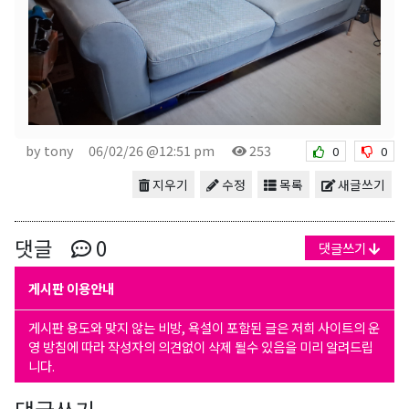
by tony
06/02/26 @12:51 pm
253
0
0
지우기
수정
목록
새글쓰기
댓글
0
댓글쓰기
게시판 이용안내
게시판 용도와 맞지 않는 비방, 욕설이 포함된 글은 저희 사이트의 운
영 방침에 따라 작성자의 의견없이 삭제 될수 있음을 미리 알려드립
니다.