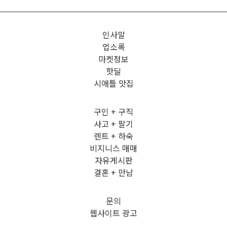
인사말
업소록
마켓정보
핫딜
시애틀 맛집
구인 + 구직
사고 + 팔기
렌트 + 하숙
비지니스 매매
자유게시판
결혼 + 만남
문의
웹사이트 광고