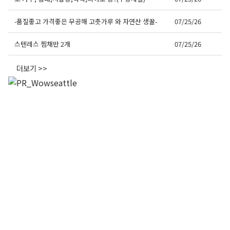
-품질좋고 가격좋은 무공해 고춧가루 와 자연산 생꿀-
07/25/26
스텐레스 찜채반 2개
07/25/26
더보기 >>