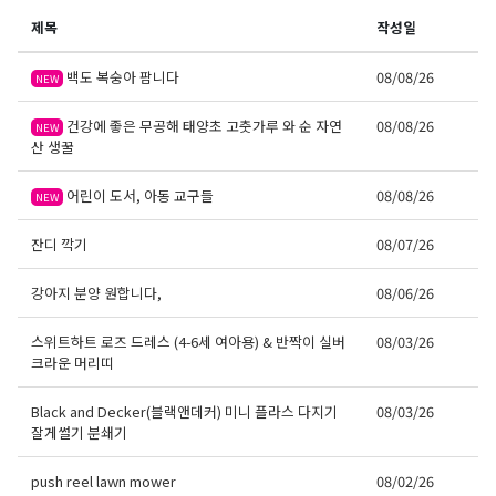
제목
작성일
백도 복숭아 팜니다
08/08/26
NEW
건강에 좋은 무공해 태양초 고춧가루 와 순 자연
08/08/26
NEW
산 생꿀
어린이 도서, 아동 교구들
08/08/26
NEW
잔디 깍기
08/07/26
강아지 분양 원합니다,
08/06/26
스위트하트 로즈 드레스 (4-6세 여아용) & 반짝이 실버
08/03/26
크라운 머리띠
Black and Decker(블랙앤데커) 미니 플라스 다지기
08/03/26
잘게썰기 분쇄기
push reel lawn mower
08/02/26