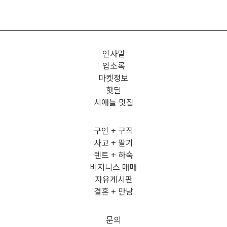
인사말
업소록
마켓정보
핫딜
시애틀 맛집
구인 + 구직
사고 + 팔기
렌트 + 하숙
비지니스 매매
자유게시판
결혼 + 만남
문의