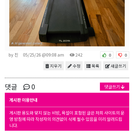
by 진
05/25/26 @09:08 am
242
0
0
지우기
수정
목록
새글쓰기
댓글
0
댓글쓰기
게시판 이용안내
게시판 용도와 맞지 않는 비방, 욕설이 포함된 글은 저희 사이트의 운
영 방침에 따라 작성자의 의견없이 삭제 될수 있음을 미리 알려드립
니다.