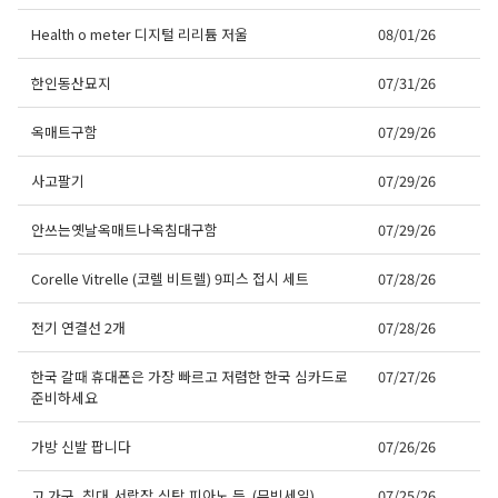
Health o meter 디지털 리리튬 저울
08/01/26
한인동산묘지
07/31/26
옥매트구함
07/29/26
사고팔기
07/29/26
안쓰는옛날옥매트나옥침대구함
07/29/26
Corelle Vitrelle (코렐 비트렐) 9피스 접시 세트
07/28/26
전기 연결선 2개
07/28/26
한국 갈때 휴대폰은 가장 빠르고 저렴한 한국 심카드로
07/27/26
준비하세요
가방 신발 팝니다
07/26/26
고 가구, 침대,서랍장,식탁,피아노 등..(무빙세일)
07/25/26