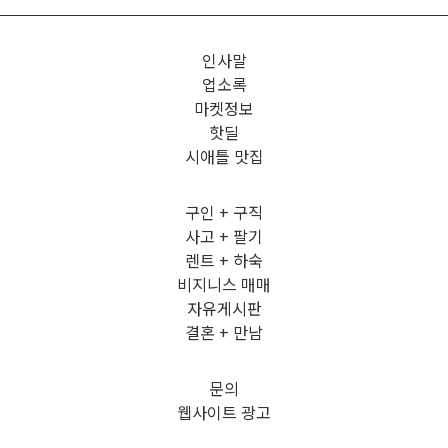
인사말
업소록
마켓정보
핫딜
시애틀 맛집
구인 + 구직
사고 + 팔기
렌트 + 하숙
비지니스 매매
자유게시판
결혼 + 만남
문의
웹사이트 광고