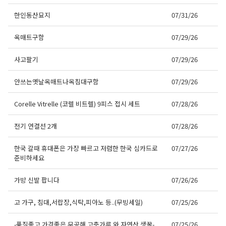
한인동산묘지
07/31/26
옥매트구함
07/29/26
사고팔기
07/29/26
안쓰는옛날옥매트나옥침대구함
07/29/26
Corelle Vitrelle (코렐 비트렐) 9피스 접시 세트
07/28/26
전기 연결선 2개
07/28/26
한국 갈때 휴대폰은 가장 빠르고 저렴한 한국 심카드로
07/27/26
준비하세요
가방 신발 팝니다
07/26/26
고 가구, 침대,서랍장,식탁,피아노 등..(무빙세일)
07/25/26
-품질좋고 가격좋은 무공해 고춧가루 와 자연산 생꿀-
07/25/26