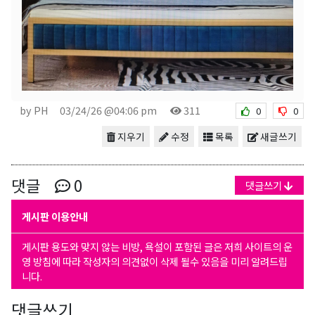
by PH
03/24/26 @04:06 pm
311
0
0
지우기
수정
목록
새글쓰기
댓글
0
댓글쓰기
게시판 이용안내
게시판 용도와 맞지 않는 비방, 욕설이 포함된 글은 저희 사이트의 운
영 방침에 따라 작성자의 의견없이 삭제 될수 있음을 미리 알려드립
니다.
댓글쓰기