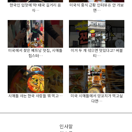
한국인 입맛에 딱! 태국 길거리 음
미국식 중식 근황 인터뷰🍜 안 가보
식…
면…
미국에서 찾은 베트남 맛집, 시애틀
이거 두 개 섞으면 맛있다고? 버블
힙스터…
티…
시애틀 사는 한국 사람들 뭐 먹고…
미국 시애틀에서 양꼬치가 먹고싶
다면…
인사말