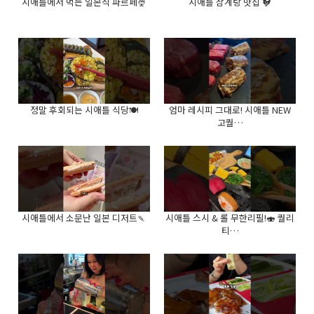
시애틀에서 먹는 일본식 파르페🍨
시애틀 삼계탕 맛집 🐓
정말 후회되는 시애틀 식당🍽️
엄마 레시피 그대로! 시애틀 NEW
고퀄…
시애틀에서 소문난 일본 디저트🍡
시애틀 스시 & 롤 무한리필!🍣 퀄리
티…